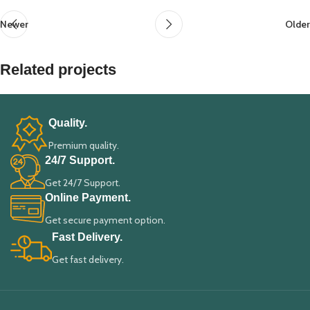
Newer
Older
Related projects
Quality.
Suspendisse quam at vestibulum
Kitchen
Premium quality.
24/7 Support.
Get 24/7 Support.
Online Payment.
Get secure payment option.
Fast Delivery.
Get fast delivery.